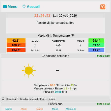
Menu
Accueil
°C
21:30:52
Lun 10 Août 2026
Pas de vigilance particulière
Maxi. Mini. Température °F
92.1°
59.4°
17:20
Aujourd'hui
06:35
100.2°
49.6°
3
Août
7
104.4°
19.2°
24 Juin
2026
5 Jan
Conditions actuelles
21:30:10
---.
Température
80.8
°F Humidité
43
%
Vitesse du vent - Rafale
1.2 - 1
mph
Pression
30.05
hPa
Historique
- Tremblements de terre
- Foudre
Prévisions
21:10:32
Mardi
Mardi
Mardi
Mardi
Mercredi