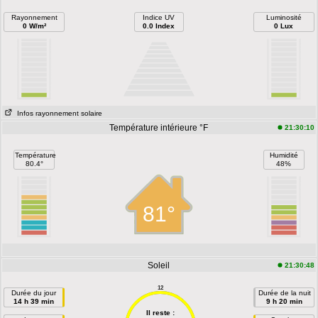
Rayonnement
Indice UV
Luminosité
0 W/m²
0.0 Index
0 Lux
Infos rayonnement solaire
Température intérieure °F
21:30:10
Température
Humidité
80.4°
48%
81°
Soleil
21:30:48
12
Durée du jour
Durée de la nuit
14 h 39 min
9 h 20 min
Il reste :