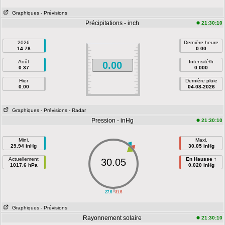
Graphiques
- Prévisions
Précipitations - inch
21:30:10
2026
Dernière heure
14.78
0.00
Août
Intensité/h
0.00
0.37
0.000
Hier
Dernière pluie
0.00
04-08-2026
Graphiques
- Prévisions
- Radar
Pression - inHg
21:30:10
Mini.
Maxi.
29.94 inHg
30.05 inHg
Actuellement
En Hausse ↑
30.05
1017.6 hPa
0.020 inHg
||
27.5
31.5
Graphiques
- Prévisions
Rayonnement solaire
21:30:10