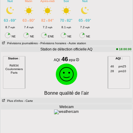
Nuit
Matin
Après-midi
Soir
Nuit
63
69°
63
80°
82
84°
70
82°
65
69°
-
-
-
-
-
8.7
7.4
7.2
8.1
7.2
mph
mph
mph
mph
mph
NE
NE
ENE
NE
NE
Prévisions journalières
- Prévisions horaires
- Autre station
Station de détection officielle AQ
18:00:00
46
Station
:
AQI
:
AQI:
epa
Rd934
46
pm25
Coulommiers
28
pm10
Paris
Bonne qualité de l'air
Plus d'infos
- Carte
Webcam