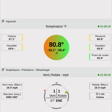
Agrandir
Température °F
21:30:10
Celsius
Ressenti
27.1°
80.8°
80.8°
Humidité
Humidex
43% ↑
65.8°
↑
92.1°
↓
59.4°
Point de rosée
55.9°
Graphiques
- Prévisions
- Climatologie
Vent | Rafale - mph
21:30:10
N
Vent moy. (Maxi.)
Rafale (Maxi.)
16.0 mph
16.0 mph
1
1
Direction (moy.)
0 Bft
Vent
Rafale
ONO 296°
Calme
67°
ENE