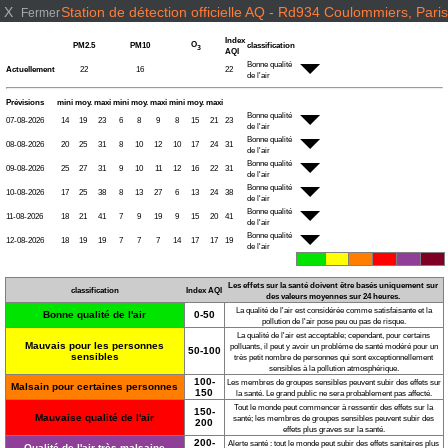
X
Station de détection officielle AQ - Rd934 Coulommiers, Paris
Fermer
Index
O
PM2.5
PM10
classification
3
AQI
Bonne qualité
Actuellement
22
16
22
de l'air
Prévisions
mini
moy.
maxi
mini
moy.
maxi
mini
moy.
maxi
Bonne qualité
07-08-2026
14
19
23
6
8
9
8
15
21
23
de l'air
Bonne qualité
08-08-2026
20
25
31
8
10
12
10
17
24
31
de l'air
Bonne qualité
09-08-2026
25
27
31
9
10
11
12
16
22
31
de l'air
Bonne qualité
10-08-2026
17
25
38
8
13
27
6
13
24
38
de l'air
Bonne qualité
11-08-2026
18
21
41
7
9
19
9
15
20
41
de l'air
Bonne qualité
12-08-2026
18
19
19
7
7
7
14
17
17
19
de l'air
Les effets sur la santé doivent être basés uniquement sur
classification
Index AQI
des valeurs moyennes sur 24 heures.
La qualité de l'air est considérée comme satisfaisante et la
Bonne qualité de l'air
0-50
pollution de l'air pose peu ou pas de risque.
La qualité de l'air est acceptable; cependant, pour certains
Mauvais pour les personnes
polluants, il peut y avoir un problème de santé modéré pour un
50-100
sensibles
très petit nombre de personnes qui sont exceptionnellement
sensibles à la pollution atmosphérique.
100-
Les membres de groupes sensibles peuvent subir des effets sur
Malsain pour certaines personnes
150
la santé. Le grand public ne sera probablement pas affecté.
Tout le monde peut commencer à ressentir des effets sur la
150-
Mauvaise qualité de l'air
santé; les membres de groupes sensibles peuvent subir des
200
effets plus graves sur la santé.
200-
Alerte santé : tout le monde peut subir des effets sanitaires plus
Qualité de l'air très malsaine