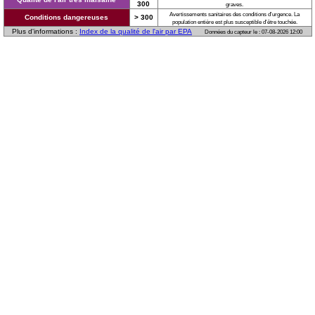
300
graves.
Avertissements sanitaires des conditions d'urgence. La
Conditions dangereuses
> 300
population entière est plus susceptible d'être touchée.
Plus d'informations :
Index de la qualité de l'air par EPA
Données du capteur le : 07-08-2026 12:00